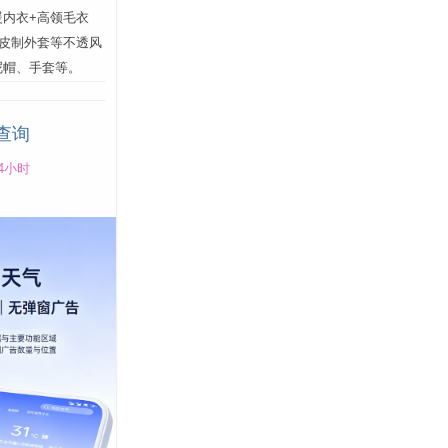
暖内衣+高领毛衣
、皮制外套等不透风
呢帽、手套等。
查询
4小时