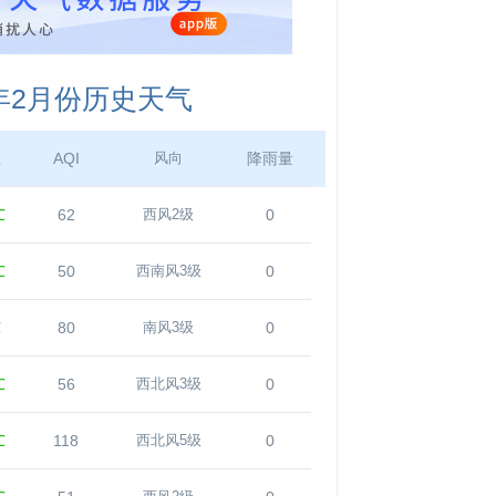
年2月份历史天气
温
AQI
降雨量
风向
℃
62
0
西风2级
℃
50
0
西南风3级
℃
80
0
南风3级
℃
56
0
西北风3级
℃
118
0
西北风5级