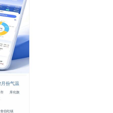
2月份气温
勒市
库伦旗
旗
舍伯吐镇