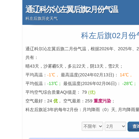
通辽科尔沁左翼后旗2月份气温
科左后旗历史天气
科左后旗02月份
通辽科尔沁左翼后旗二月份气温，根据2026年、2025年、
共有：
晴43天，沙雾霾5天，多云22天，阴13天，雪2天；
平均高温：
-1℃，
最高温度(2024年02月13日)：
14℃，
平均低温：
-13℃；
最低温度(2026年02月06日)：
-28℃；
平均空气综合质量AQI值是： 79
(优)
空气最好：24
优
，
空气最差：259
重度污染
；
科左后旗近3年的每年2月份：月均降雨（0）天, 月均降雨量