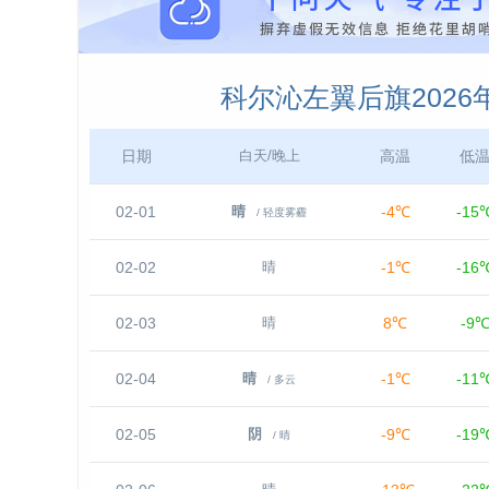
科尔沁左翼后旗2026
日期
高温
低
白天/晚上
02-01
-4℃
-15
晴
/ 轻度雾霾
02-02
-1℃
-16
晴
02-03
8℃
-9
晴
02-04
-1℃
-11
晴
/ 多云
02-05
-9℃
-19
阴
/ 晴