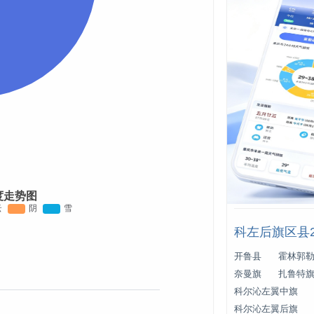
度走势图
科左后旗区县
开鲁县
霍林郭
奈曼旗
扎鲁特
科尔沁左翼中旗
科尔沁左翼后旗