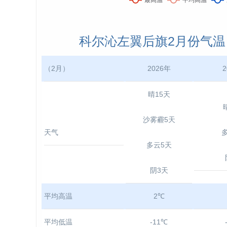
科尔沁左翼后旗2月份气温： 2
（2月）
2026年
2
晴15天
沙雾霾5天
天气
多云5天
阴3天
平均高温
2℃
平均低温
-11℃