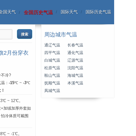
全国天气
国际天气
国际历史气温
全国历史气温
周边城市气温
通辽气温
长春气温
旗2月份穿衣
四平气温
通化气温
白城气温
辽源气温
松原气温
沈阳气温
不冷?
鞍山气温
海城气温
气温：
-15
℃ ~
-3
℃
抚顺气温
本溪气温
大！
凤城气温
℃ ~ 12℃。
衣+加绒加厚外套如
。怕冷体质可戴围
℃ ~ -1℃。