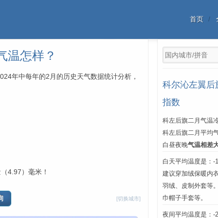
首页
气温怎样？
2024年中每年的2月的历史天气数据统计分析，
科尔沁左翼后
指数
科左后旗二月气温冷
科左后旗二月平均
白昼夜晚
气温相差
白天平均温度是：-13
（4.97）毫米！
建议穿加绒保暖内
羽绒、皮制外套等
巾帽子手套等。
[切换城市]
夜间平均温度是：-28