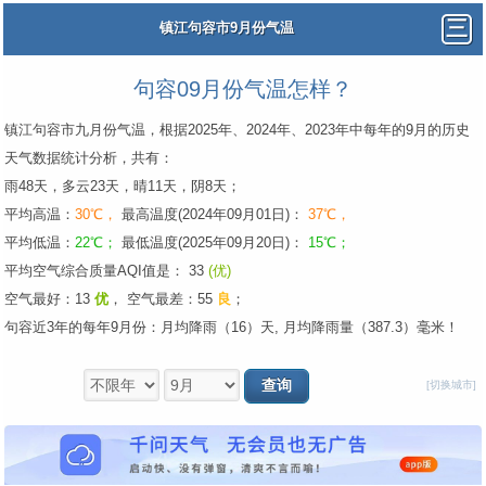
镇江句容市9月份气温
句容09月份气温怎样？
镇江句容市九月份气温，根据2025年、2024年、2023年中每年的9月的历史
天气数据统计分析，共有：
雨48天，多云23天，晴11天，阴8天；
平均高温：
30℃，
最高温度(2024年09月01日)：
37℃，
平均低温：
22℃；
最低温度(2025年09月20日)：
15℃；
平均空气综合质量AQI值是： 33
(优)
空气最好：13
优
，
空气最差：55
良
；
句容近3年的每年9月份：月均降雨（16）天, 月均降雨量（387.3）毫米！
[切换城市]