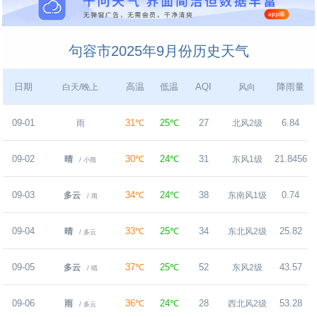
句容市2025年9月份历史天气
日期
高温
低温
AQI
降雨量
白天/晚上
风向
09-01
31℃
25℃
27
6.84
雨
北风2级
09-02
30℃
24℃
31
21.8456
晴
东风1级
/ 小雨
09-03
34℃
24℃
38
0.74
多云
东南风1级
/ 雨
09-04
33℃
25℃
34
25.82
晴
东北风2级
/ 多云
09-05
37℃
25℃
52
43.57
多云
东风2级
/ 晴
09-06
36℃
24℃
28
53.28
雨
西北风2级
/ 多云