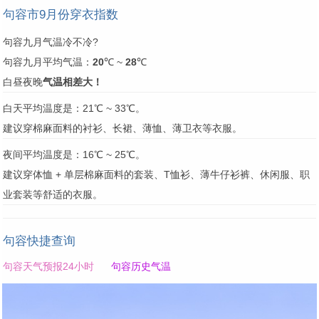
句容市9月份穿衣指数
句容九月气温冷不冷?
句容九月平均气温：
20
℃ ~
28
℃
白昼夜晚
气温相差大！
白天平均温度是：21℃ ~ 33℃。
建议穿棉麻面料的衬衫、长裙、薄恤、薄卫衣等衣服。
夜间平均温度是：16℃ ~ 25℃。
建议穿体恤 + 单层棉麻面料的套装、T恤衫、薄牛仔衫裤、休闲服、职
业套装等舒适的衣服。
句容快捷查询
句容天气预报24小时
句容历史气温