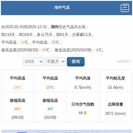
湖州气温
自2025-01-01到2025-12-31，
湖州
历史气温共出现：
雨114天，晴104天，多云75天，阴61天，沙雾霾11天。
平均高温：
24
℃，平均低温：
15
℃；
最高温度(2025/08/20)：
39
℃， 最低温度(2025/02/08)：
-6
℃。
[切换城市]
平均高温
平均低温
平均风速
平均能见度
24℃
15℃
8.7(km/h)
16.4(km)
极端高温
极端低温
日均空气指数
总降雨量
39℃
-6℃
53
优
3072.1(mm)
(08/20)
(02/08)