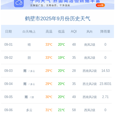
鹤壁市2025年9月份历史天气
日期
高温
低温
AQI
降雨量
白天/晚上
风向
09-01
33℃
20℃
48
0
晴
南风2级
09-02
33℃
19℃
35
0
阴
南风2级
09-03
29℃
20℃
28
14.53
雨
西南风2级
/ 多云
09-04
29℃
20℃
35
23.8031
雨
西北风2级
/ 多云
09-05
30℃
20℃
49
2.71
雨
西南风2级
/ 阴
09-06
31℃
21℃
58
0
多云
西风2级