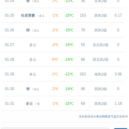
01-24
1℃
-13℃
36
0
晴
东风2级
/ 多云
01-25
-1℃
-15℃
153
0.17
轻度雾霾
西风3级
/ 多云
01-26
-1℃
-15℃
70
0
晴
西风3级
/ 多云
01-27
-2℃
-15℃
55
0
多云
东北风2级
01-28
0℃
-14℃
86
0
多云
西北风2级
01-29
1℃
-11℃
262
3.06
多云
南风2级
01-30
-2℃
-14℃
90
0
晴
西风3级
/ 多云
01-31
-1℃
-15℃
69
1.18
多云
西风2级
/ 晴
更多数据请在
海北刚察县气温
页面查询