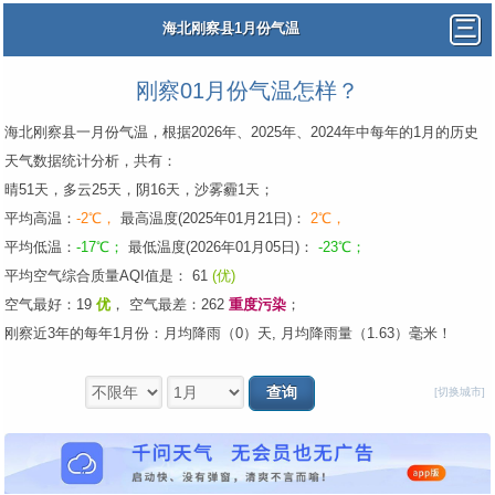
海北刚察县1月份气温
刚察01月份气温怎样？
海北刚察县一月份气温，根据2026年、2025年、2024年中每年的1月的历史
天气数据统计分析，共有：
晴51天，多云25天，阴16天，沙雾霾1天；
平均高温：
-2℃，
最高温度(2025年01月21日)：
2℃，
平均低温：
-17℃；
最低温度(2026年01月05日)：
-23℃；
平均空气综合质量AQI值是： 61
(优)
空气最好：19
优
，
空气最差：262
重度污染
；
刚察近3年的每年1月份：月均降雨（0）天, 月均降雨量（1.63）毫米！
[切换城市]