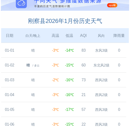
刚察县2026年1月份历史天气
日期
高温
低温
AQI
降雨量
白天/晚上
风向
01-01
-3℃
-14℃
83
0
晴
东风3级
01-02
-3℃
-15℃
60
0
晴
东北风2级
/ 多云
01-03
-2℃
-16℃
73
0
晴
西风2级
01-04
-3℃
-16℃
21
0
晴
西风2级
01-05
-3℃
-17℃
57
0
晴
西风3级
01-06
-3℃
-15℃
22
0
晴
西风3级