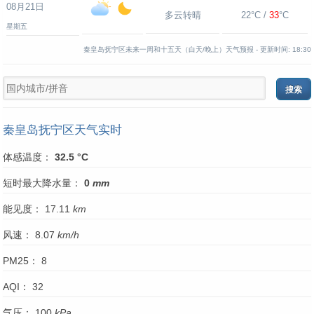
08月21日
多云转晴
22°C /
33
°C
星期五
秦皇岛抚宁区未来一周和十五天（白天/晚上）天气预报 -
更新时间:
18:30
秦皇岛抚宁区天气实时
体感温度：
32.5 °C
短时最大降水量：
0
mm
能见度： 17.11
km
风速： 8.07
km/h
PM25： 8
AQI： 32
气压： 100
kPa