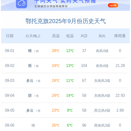
鄂托克旗2025年9月份历史天气
日期
高温
低温
AQI
降雨量
白天/晚上
风向
09-01
29℃
12℃
37
0
晴
南风4级
/ 阴
09-02
24℃
13℃
104
21.28
雨
南风4级
/ 阴
09-03
24℃
11℃
67
0
多云
东南风3级
/ 晴
09-04
24℃
14℃
58
22.93
阴
东南风4级
/ 雨
09-05
23℃
8℃
58
2.89
多云
西北风4级
/ 晴
09-06
26℃
6℃
96
0
晴
西南风3级