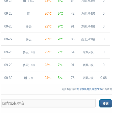
09-24
23℃
5℃
64
0
晴
东南风3级
/ 多云
09-25
20℃
9℃
42
0
阴
东南风4级
09-26
22℃
9℃
91
0
多云
东南风4级
09-27
23℃
9℃
86
0
多云
西北风3级
09-28
22℃
7℃
54
0
多云
东风2级
/ 晴
09-29
23℃
7℃
91
0
多云
西风3级
/ 晴
09-30
24℃
5℃
78
0.08
晴
西风2级
/ 阴
更多数据请在
鄂尔多斯鄂托克旗气温
页面查询