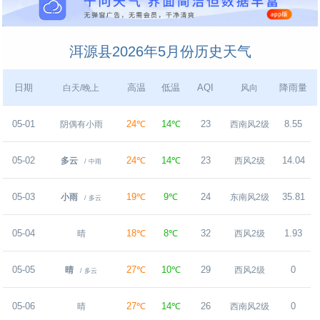
洱源县2026年5月份历史天气
日期
高温
低温
AQI
降雨量
白天/晚上
风向
05-01
24℃
14℃
23
8.55
阴偶有小雨
西南风2级
05-02
24℃
14℃
23
14.04
多云
西风2级
/ 中雨
05-03
19℃
9℃
24
35.81
小雨
东南风2级
/ 多云
05-04
18℃
8℃
32
1.93
晴
西风2级
05-05
27℃
10℃
29
0
晴
西风2级
/ 多云
05-06
27℃
14℃
26
0
晴
西南风2级