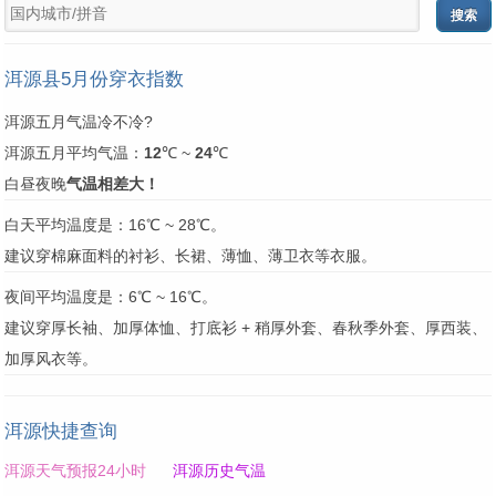
洱源县5月份穿衣指数
洱源五月气温冷不冷?
洱源五月平均气温：
12
℃ ~
24
℃
白昼夜晚
气温相差大！
白天平均温度是：16℃ ~ 28℃。
建议穿棉麻面料的衬衫、长裙、薄恤、薄卫衣等衣服。
夜间平均温度是：6℃ ~ 16℃。
建议穿厚长袖、加厚体恤、打底衫 + 稍厚外套、春秋季外套、厚西装、
加厚风衣等。
洱源快捷查询
洱源天气预报24小时
洱源历史气温