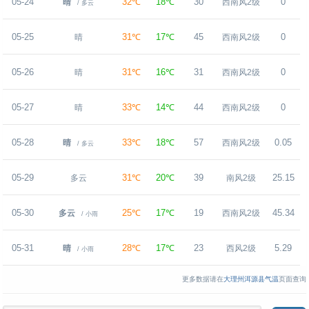
05-24
32℃
18℃
30
0
晴
西南风2级
/ 多云
05-25
31℃
17℃
45
0
晴
西南风2级
05-26
31℃
16℃
31
0
晴
西南风2级
05-27
33℃
14℃
44
0
晴
西南风2级
05-28
33℃
18℃
57
0.05
晴
西南风2级
/ 多云
05-29
31℃
20℃
39
25.15
多云
南风2级
05-30
25℃
17℃
19
45.34
多云
西南风2级
/ 小雨
05-31
28℃
17℃
23
5.29
晴
西风2级
/ 小雨
更多数据请在
大理州洱源县气温
页面查询