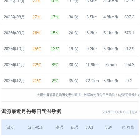
2025年07月
27℃
16℃
31 优
8.9km
4.6km/h
621.5
2025年08月
27℃
17℃
30 优
8.5km
4.8km/h
607.2
2025年09月
26℃
15℃
26 优
8.3km
5.1km/h
573.1
2025年10月
25℃
13℃
19 优
9.3km
5.3km/h
212.9
2025年11月
22℃
8℃
30 优
11.9km
5km/h
204.3
2025年12月
21℃
2℃
35 优
22.9km
5.6km/h
0.2
大理州洱源县月均历史天气数据：数据均为月每日平均值！(总降雨量除外)
洱源最近月份每日气温数据
2026年08月06日更新
日期
高温
低温
AQI
降雨量
白天/晚上
风向