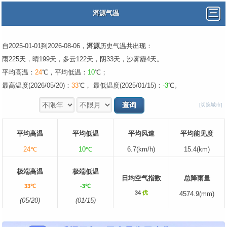
洱源气温
自2025-01-01到2026-08-06，
洱源
历史气温共出现：
雨225天，晴199天，多云122天，阴33天，沙雾霾4天。
平均高温：
24
℃，平均低温：
10
℃；
最高温度(2026/05/20)：
33
℃， 最低温度(2025/01/15)：
-3
℃。
[切换城市]
平均高温
平均低温
平均风速
平均能见度
24℃
10℃
6.7(km/h)
15.4(km)
极端高温
极端低温
日均空气指数
总降雨量
33℃
-3℃
34
优
4574.9(mm)
(05/20)
(01/15)