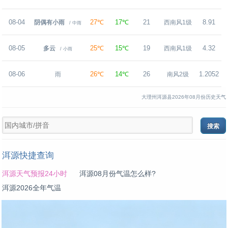
08-04
27℃
17℃
21
8.91
阴偶有小雨
西南风1级
/ 中雨
08-05
25℃
15℃
19
4.32
多云
西南风1级
/ 小雨
08-06
26℃
14℃
26
1.2052
雨
南风2级
大理州洱源县2026年08月份历史天气
洱源快捷查询
洱源天气预报24小时
洱源08月份气温怎么样?
洱源2026全年气温