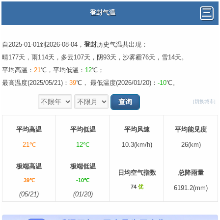
登封气温
自2025-01-01到2026-08-04，
登封
历史气温共出现：
晴177天，雨114天，多云107天，阴93天，沙雾霾76天，雪14天。
平均高温：
21
℃，平均低温：
12
℃；
最高温度(2025/05/21)：
39
℃， 最低温度(2026/01/20)：
-10
℃。
[切换城市]
平均高温
平均低温
平均风速
平均能见度
21℃
12℃
10.3(km/h)
26(km)
极端高温
极端低温
日均空气指数
总降雨量
39℃
-10℃
74
优
6191.2(mm)
(05/21)
(01/20)