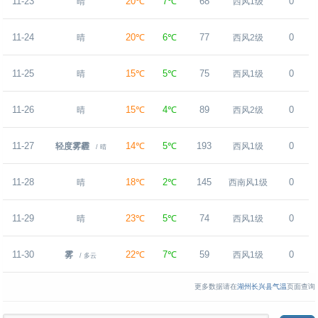
11-23
20℃
7℃
68
0
晴
西风1级
11-24
20℃
6℃
77
0
晴
西风2级
11-25
15℃
5℃
75
0
晴
西风1级
11-26
15℃
4℃
89
0
晴
西风2级
11-27
14℃
5℃
193
0
轻度雾霾
西风1级
/ 晴
11-28
18℃
2℃
145
0
晴
西南风1级
11-29
23℃
5℃
74
0
晴
西风1级
11-30
22℃
7℃
59
0
雾
西风1级
/ 多云
更多数据请在
湖州长兴县气温
页面查询