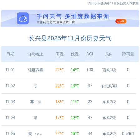
湖州长兴县历年11月份历史天气数据
长兴县2025年11月份历史天气
日期
高温
低温
AQI
降雨量
白天/晚上
风向
11-01
22℃
14℃
108
0
轻度雾霾
西风1级
11-02
22℃
13℃
67
0
阴
东北风3级
11-03
18℃
11℃
23
0
雾
东风2级
/ 阴
11-04
17℃
12℃
47
0
晴
东风2级
11-05
22℃
15℃
44
0.5961
阴
东风2级
/ 多云