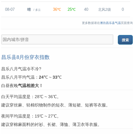
08-07
36℃
25℃
40
0
晴
北风2级
/ 多云
更多数据请在
潍坊昌乐县气温
页面查询
昌乐县8月份穿衣指数
昌乐八月气温冷不冷?
昌乐八月平均气温：
24
℃ ~
33
℃
白昼夜晚
气温相差大！
白天平均温度是：28℃ ~ 36℃。
建议穿丝麻、轻棉织物制作的短衣、薄短裙、短裤等衣服。
夜间平均温度是：19℃ ~ 27℃。
建议穿棉麻面料的衬衫、长裙、薄恤、薄卫衣等衣服。