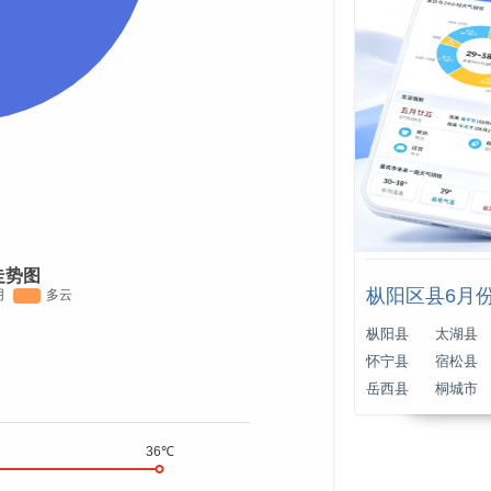
走势图
枞阳区县6月
枞阳县
太湖县
怀宁县
宿松县
岳西县
桐城市