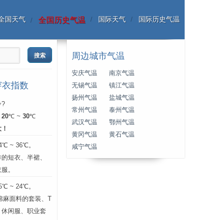
全国天气
国际天气
国际历史气温
全国历史气温
周边城市气温
安庆气温
南京气温
穿衣指数
无锡气温
镇江气温
扬州气温
盐城气温
?
常州气温
泰州气温
：
20
℃ ~
30
℃
武汉气温
鄂州气温
大！
黄冈气温
黄石气温
 ~ 36℃。
咸宁气温
作的短衣、半裙、
衣服。
 ~ 24℃。
层棉麻面料的套装、T
、休闲服、职业套