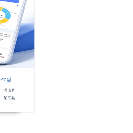
份气温
潜山县
望江县