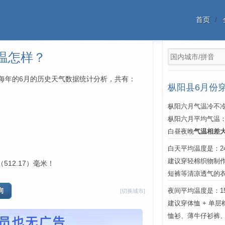
首页
温怎样？
年中每年的6月的历史天气数据统计分析，共有：
枞阳县6月份
枞阳六月气温冷不冷
枞阳六月平均气温
白昼夜晚
气温相差
白天平均温度是：24℃
建议穿轻棉织物制
512.17）毫米！
短裤等清凉透气的
夜间平均温度是：15℃
[切换城市]
建议穿体恤 + 单
恤衫、薄牛仔衫裤