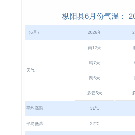
枞阳县6月份气温： 202
（6月）
2026年
2
雨12天
晴7天
天气
阴6天
多云5天
平均高温
31℃
平均低温
22℃