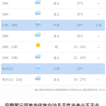
15时
多云
27℃
—
16时
多云
25℃
—
17时 - 18时
中雨
25℃
1.08
19时
多云
25℃
—
20时 - 21时
晴
23 - 24℃
—
22时 - 23时
多云
22 - 23℃
—
明天0点
小雨
22℃
—
明天1点 - 13点
多云
20 - 27℃
—
紫云苗族布依族自治县降雨量单位为毫米(mm)
最后更新时间:
16:33
安顺紫云苗族布依族自治县天气未来十五天走