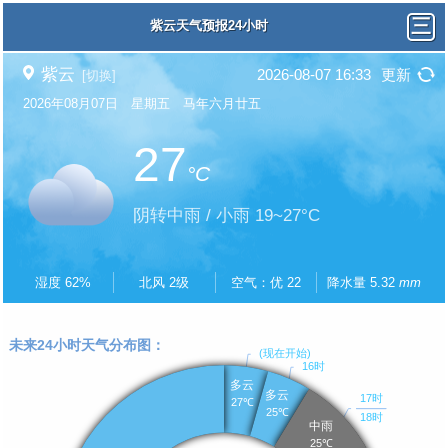
紫云天气预报24小时
紫云
2026-08-07 16:33
更新
[切换]
2026年08月07日 星期五 马年六月廿五
27
°C
阴转中雨 / 小雨 19~27°C
湿度 62%
北风 2级
空气：优 22
降水量 5.32
mm