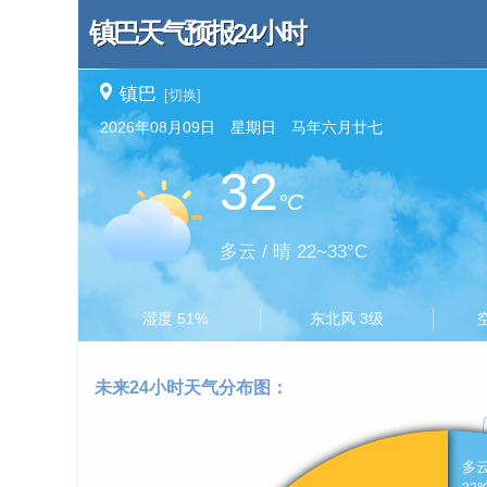
镇巴天气预报24小时
镇巴
[切换]
2026年08月09日 星期日 马年六月廿七
32
°C
多云 / 晴 22~33°C
湿度 51%
东北风 3级