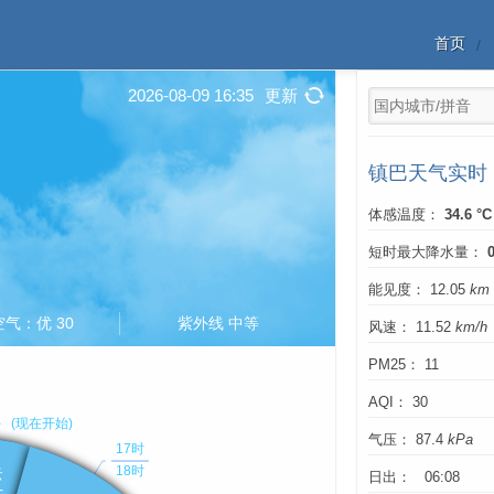
首页
2026-08-09 16:35
更新
镇巴天气实时
体感温度：
34.6 °C
短时最大降水量：
能见度： 12.05
km
空气：优 30
紫外线 中等
风速： 11.52
km/h
PM25： 11
AQI： 30
气压： 87.4
kPa
日出： 06:08