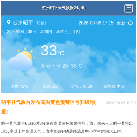
贺州昭平天气预报24小时
贺州昭平
2026-08-06 17:15
更新
[切换]
2026年08月06日 星期四 马年六月廿四
33
°C
多云 / 晴 25~35°C
湿度 71%
东风 2级
空气：优 29
紫外线 中等
昭平县气象台发布高温黄色预警信号[III级/较
2026-08-06 10:03
重]
昭平县气象台6日10时3分发布高温黄色预警信号：预计未来三天昭平县将出
现35度以上的高温天气，请注意做好防暑降温及中小学生防溺水工作。