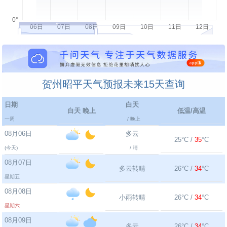
贺州昭平天气预报未来15天查询
日期
白天
白天 晚上
低温/高温
一周
/ 晚上
08月06日
多云
25°C /
35
°C
(今天)
/ 晴
08月07日
多云转晴
26°C /
34
°C
星期五
08月08日
小雨转晴
26°C /
34
°C
星期六
08月09日
多云
26°C /
34
°C