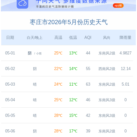
枣庄市2026年5月份历史天气
日期
高温
低温
AQI
降雨量
白天/晚上
风向
05-01
25℃
13℃
44
4.9827
阴
东南风2级
/ 小雨
05-02
22℃
14℃
55
12.14
阴
西南风2级
05-03
24℃
11℃
63
5.01
晴
东南风2级
05-04
25℃
12℃
46
0
晴
东南风3级
05-05
28℃
15℃
42
0
晴
东南风3级
05-06
28℃
17℃
39
0
阴
东南风2级