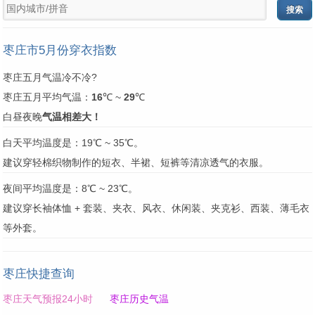
枣庄市5月份穿衣指数
枣庄五月气温冷不冷?
枣庄五月平均气温：
16
℃ ~
29
℃
白昼夜晚
气温相差大！
白天平均温度是：19℃ ~ 35℃。
建议穿轻棉织物制作的短衣、半裙、短裤等清凉透气的衣服。
夜间平均温度是：8℃ ~ 23℃。
建议穿长袖体恤 + 套装、夹衣、风衣、休闲装、夹克衫、西装、薄毛衣
等外套。
枣庄快捷查询
枣庄天气预报24小时
枣庄历史气温