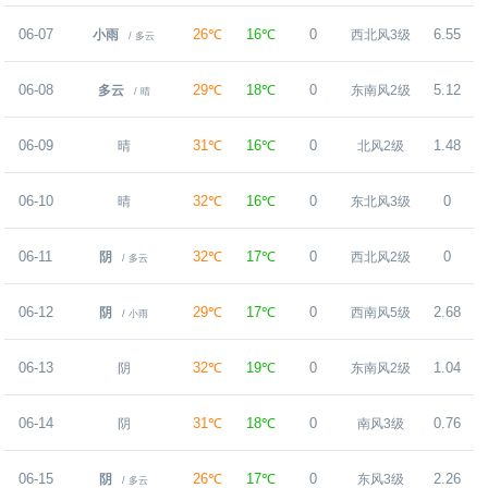
06-07
26℃
16℃
0
6.55
小雨
西北风3级
/ 多云
06-08
29℃
18℃
0
5.12
多云
东南风2级
/ 晴
06-09
31℃
16℃
0
1.48
晴
北风2级
06-10
32℃
16℃
0
0
晴
东北风3级
06-11
32℃
17℃
0
0
阴
西北风2级
/ 多云
06-12
29℃
17℃
0
2.68
阴
西南风5级
/ 小雨
06-13
32℃
19℃
0
1.04
阴
东南风2级
06-14
31℃
18℃
0
0.76
阴
南风3级
06-15
26℃
17℃
0
2.26
阴
东风3级
/ 多云