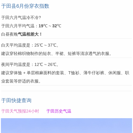
于田县6月份穿衣指数
于田六月气温冷不冷?
于田六月平均气温：
19
℃ ~
32
℃
白昼夜晚
气温相差大！
白天平均温度是：25℃ ~ 37℃。
建议穿轻棉织物制作的短衣、半裙、短裤等清凉透气的衣服。
夜间平均温度是：12℃ ~ 26℃。
建议穿体恤 + 单层棉麻面料的套装、T恤衫、薄牛仔衫裤、休闲服、职
业套装等舒适的衣服。
于田快捷查询
于田天气预报24小时
于田历史气温