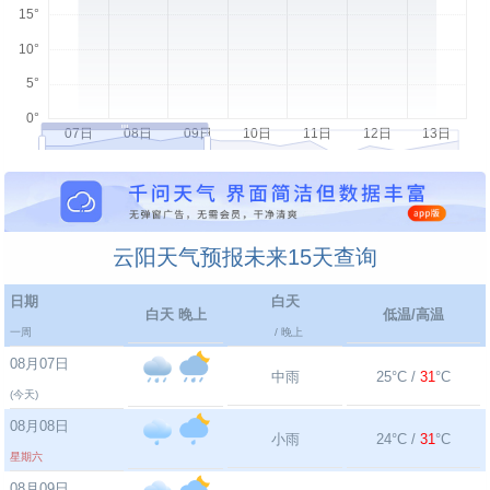
云阳天气预报未来15天查询
日期
白天
白天 晚上
低温/高温
一周
/ 晚上
08月07日
中雨
25°C /
31
°C
(今天)
08月08日
小雨
24°C /
31
°C
星期六
08月09日