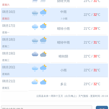
阴转大雨
23°C /
31
°C
星期六
08月16日
中雨
22°C /
32
°C
星期日
/ 小雨
08月17日
晴转小雨
21°C /
29
°C
星期一
08月18日
晴转中雨
21°C /
31
°C
星期二
08月19日
晴转阴
22°C /
30
°C
星期三
08月20日
小雨
22°C /
31
°C
星期四
08月21日
多云
23°C /
32
°C
星期五
云阳县未来一周和十五天（白天/晚上）天气预报 -
更新时间:
20:19