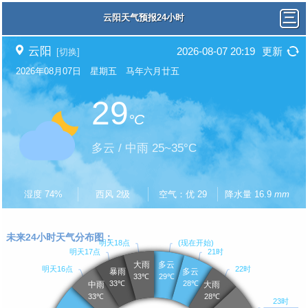
云阳天气预报24小时
云阳
2026-08-07 20:19
更新
[切换]
2026年08月07日 星期五 马年六月廿五
29
°C
多云 / 中雨 25~35°C
湿度 74%
西风 2级
空气：优 29
降水量 16.9
mm