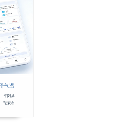
月份气温
平阳县
瑞安市