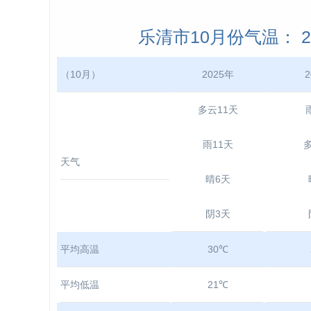
乐清市10月份气温： 202
（10月）
2025年
2
多云11天
雨11天
天气
晴6天
阴3天
平均高温
30℃
平均低温
21℃