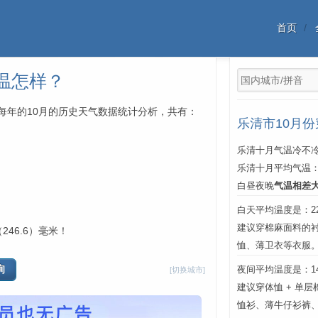
首页
温怎样？
年中每年的10月的历史天气数据统计分析，共有：
乐清市10月
乐清十月气温冷不冷
乐清十月平均气温
白昼夜晚
气温相差
白天平均温度是：22℃
建议穿棉麻面料的
246.6）毫米！
恤、薄卫衣等衣服
夜间平均温度是：14℃
[切换城市]
建议穿体恤 + 单
恤衫、薄牛仔衫裤