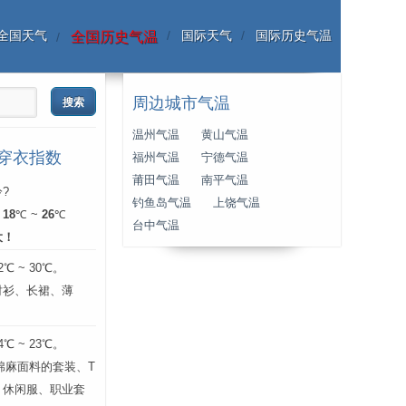
全国天气
国际天气
国际历史气温
全国历史气温
周边城市气温
温州气温
黄山气温
份穿衣指数
福州气温
宁德气温
莆田气温
南平气温
?
钓鱼岛气温
上饶气温
：
18
℃ ~
26
℃
台中气温
大！
 ~ 30℃。
衬衫、长裙、薄
。
 ~ 23℃。
层棉麻面料的套装、T
、休闲服、职业套