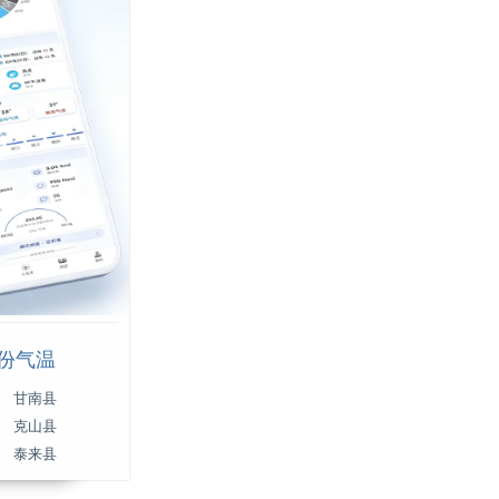
月份气温
甘南县
克山县
泰来县