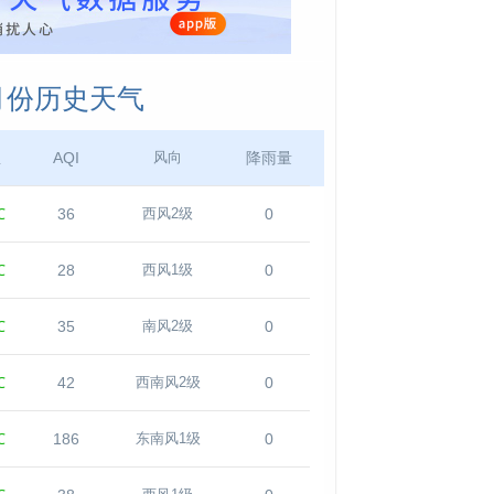
2月份历史天气
温
AQI
降雨量
风向
℃
36
0
西风2级
℃
28
0
西风1级
℃
35
0
南风2级
℃
42
0
西南风2级
℃
186
0
东南风1级