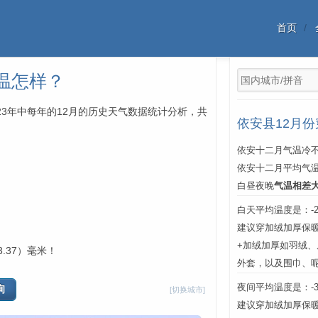
首页
温怎样？
023年中每年的12月的历史天气数据统计分析，共
依安县12月
依安十二月气温冷不
依安十二月平均气
白昼夜晚
气温相差
白天平均温度是：-23
建议穿加绒加厚保
+加绒加厚如羽绒
.37）毫米！
外套，以及围巾、
夜间平均温度是：-33
[切换城市]
建议穿加绒加厚保