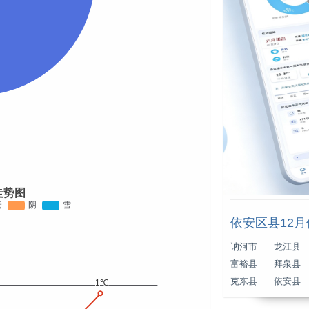
走势图
依安区县12
讷河市
龙江县
富裕县
拜泉县
克东县
依安县