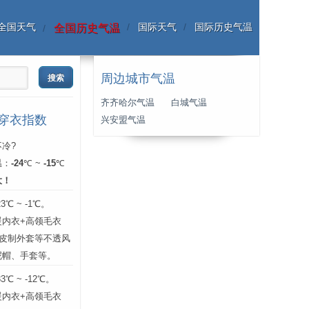
全国天气
国际天气
国际历史气温
全国历史气温
周边城市气温
齐齐哈尔气温
白城气温
份穿衣指数
兴安盟气温
冷?
温：
-24
℃ ~
-15
℃
大！
℃ ~ -1℃。
暖内衣+高领毛衣
、皮制外套等不透风
呢帽、手套等。
℃ ~ -12℃。
暖内衣+高领毛衣