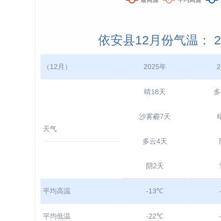
依安县12月份气温： 202
（12月）
2025年
2
晴18天
多
沙雾霾7天
天气
多云4天
阴2天
平均高温
-13℃
平均低温
-22℃