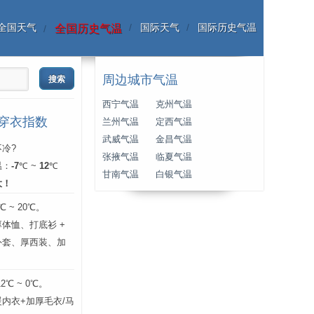
全国天气
国际天气
国际历史气温
全国历史气温
周边城市气温
西宁气温
克州气温
份穿衣指数
兰州气温
定西气温
武威气温
金昌气温
冷?
张掖气温
临夏气温
温：
-7
℃ ~
12
℃
甘南气温
白银气温
大！
 ~ 20℃。
体恤、打底衫 +
外套、厚西装、加
℃ ~ 0℃。
内衣+加厚毛衣/马