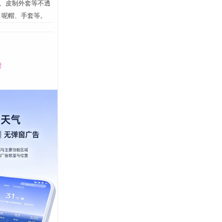
绒、皮制外套等不透
、呢帽、手套等。
时