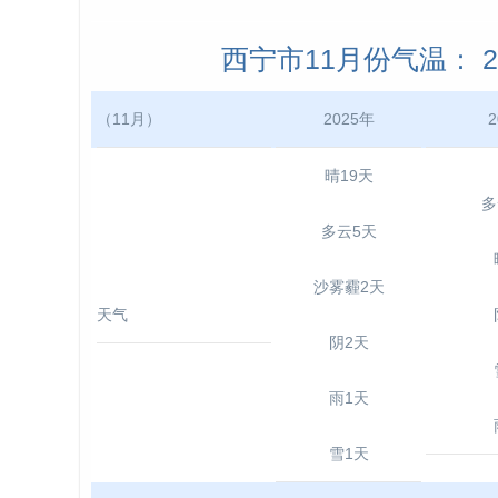
西宁市11月份气温： 202
（11月）
2025年
2
晴19天
多
多云5天
沙雾霾2天
天气
阴2天
雨1天
雪1天