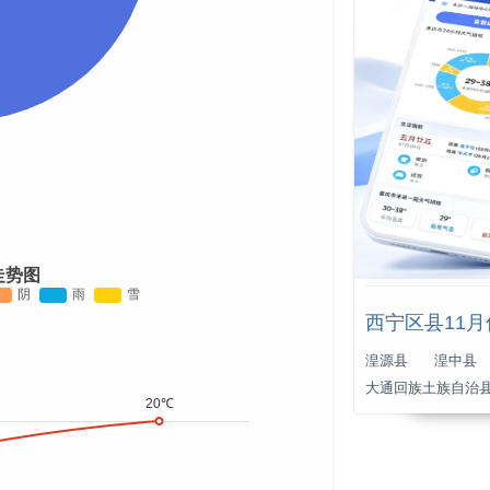
走势图
西宁区县11
湟源县
湟中县
大通回族土族自治