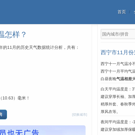
首页
温怎样？
中每年的11月的历史天气数据统计分析，共有：
西宁市11月
西宁十一月气温冷不
西宁十一月平均气
白昼夜晚
气温相差
白天平均温度是：3℃
建议穿厚长袖、加厚
10.63）毫米！
稍厚外套、春秋季
厚风衣等。
[切换城市]
夜间平均温度是：-12
建议穿加绒加厚保暖