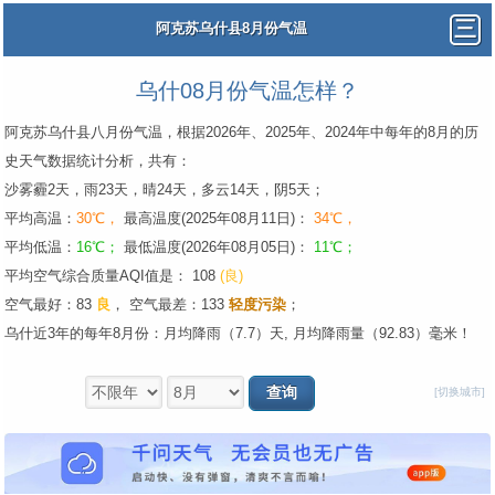
阿克苏乌什县8月份气温
乌什08月份气温怎样？
阿克苏乌什县八月份气温，根据2026年、2025年、2024年中每年的8月的历
史天气数据统计分析，共有：
沙雾霾2天，雨23天，晴24天，多云14天，阴5天；
平均高温：
30℃，
最高温度(2025年08月11日)：
34℃，
平均低温：
16℃；
最低温度(2026年08月05日)：
11℃；
平均空气综合质量AQI值是： 108
(良)
空气最好：83
良
，
空气最差：133
轻度污染
；
乌什近3年的每年8月份：月均降雨（7.7）天, 月均降雨量（92.83）毫米！
[切换城市]