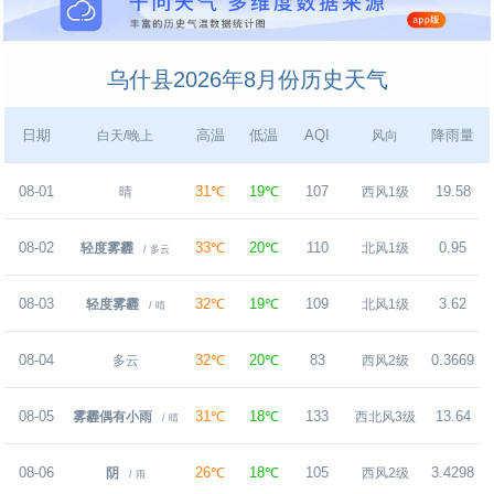
乌什县2026年8月份历史天气
日期
高温
低温
AQI
降雨量
白天/晚上
风向
08-01
31℃
19℃
107
19.58
晴
西风1级
08-02
33℃
20℃
110
0.95
轻度雾霾
北风1级
/ 多云
08-03
32℃
19℃
109
3.62
轻度雾霾
北风1级
/ 晴
08-04
32℃
20℃
83
0.3669
多云
西风2级
08-05
31℃
18℃
133
13.64
雾霾偶有小雨
西北风3级
/ 晴
08-06
26℃
18℃
105
3.4298
阴
西风2级
/ 雨