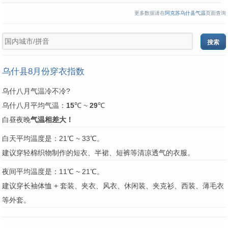
更多数据请在
阿克苏乌什县气温
页面查询
乌什县8月份穿衣指数
乌什八月气温冷不冷?
乌什八月平均气温：
15
℃ ~
29
℃
白昼夜晚
气温相差大！
白天平均温度是：21℃ ~ 33℃。
建议穿轻棉织物制作的短衣、半裙、短裤等清凉透气的衣服。
夜间平均温度是：11℃ ~ 21℃。
建议穿长袖体恤 + 套装、夹衣、风衣、休闲装、夹克衫、西装、薄毛衣
等外套。