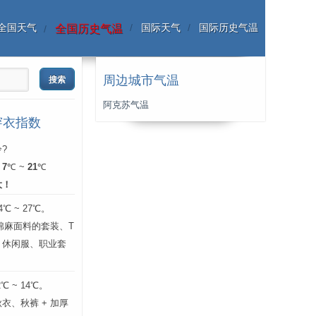
全国天气
国际天气
国际历史气温
全国历史气温
周边城市气温
阿克苏气温
穿衣指数
?
：
7
℃ ~
21
℃
大！
 ~ 27℃。
层棉麻面料的套装、T
、休闲服、职业套
 ~ 14℃。
衣、秋裤 + 加厚