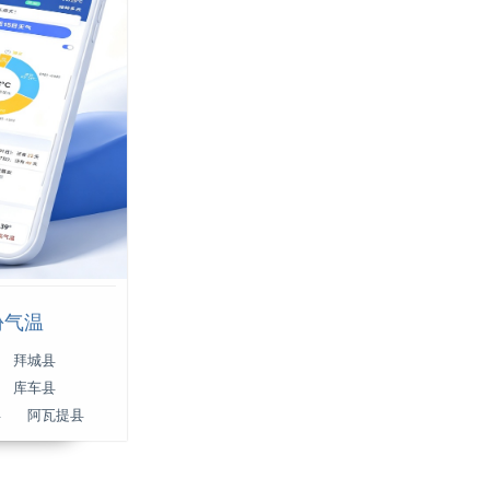
份气温
拜城县
库车县
县
阿瓦提县