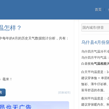
首页
温怎样？
4年中每年的4月的历史天气数据统计分析，共有：
乌什县4月份
乌什四月气温冷不冷
乌什四月平均气温
白昼夜晚
气温相差
白天平均温度是：14℃
建议穿体恤 + 单
9）毫米！
恤衫、薄牛仔衫裤
装等舒适的衣服。
[切换城市]
夜间平均温度是：-2℃
建议穿保暖内衣、秋