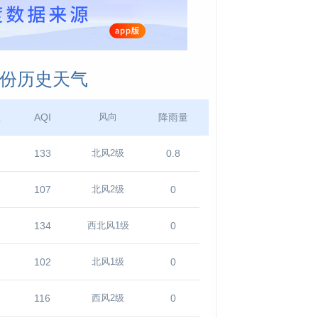
月份历史天气
温
AQI
降雨量
风向
133
0.8
北风2级
107
0
北风2级
134
0
西北风1级
102
0
北风1级
116
0
西风2级