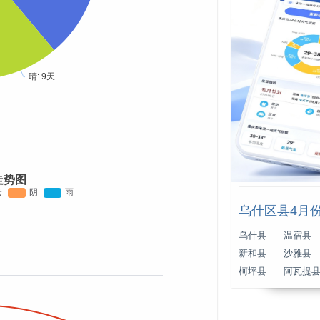
走势图
乌什区县4月
乌什县
温宿县
新和县
沙雅县
柯坪县
阿瓦提