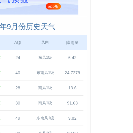
5年9月份历史天气
温
AQI
降雨量
风向
℃
24
6.42
东风1级
℃
40
24.7279
东南风1级
℃
28
13.6
南风1级
℃
30
91.63
南风1级
℃
49
9.82
东南风1级