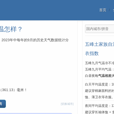
首页
温怎样？
、2023年中每年的9月的历史天气数据统计分
五峰土家族自
衣指数
五峰九月气温冷不冷
五峰九月平均气温
白昼夜晚
气温相差
白天平均温度是：18℃
361.13）毫米！
建议穿棉麻面料的
恤、薄卫衣等衣服
[切换城市]
夜间平均温度是：13℃
建议穿长袖体恤 +