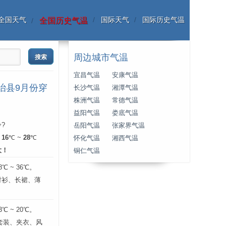
全国天气
国际天气
国际历史气温
全国历史气温
周边城市气温
宜昌气温
安康气温
治县9月份穿
长沙气温
湘潭气温
株洲气温
常德气温
益阳气温
娄底气温
?
岳阳气温
张家界气温
：
16
℃ ~
28
℃
怀化气温
湘西气温
大！
铜仁气温
 ~ 36℃。
衬衫、长裙、薄
。
 ~ 20℃。
 套装、夹衣、风