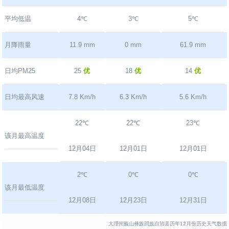
平均低温
4℃
3℃
5℃
月降雨量
11.9 mm
0 mm
61.9 mm
日均PM25
25
优
18
优
14
优
日均最高风速
7.8 Km/h
6.3 Km/h
5.6 Km/h
22℃
22℃
23℃
该月最高温度
12月04日
12月01日
12月01日
2℃
0℃
0℃
该月最低温度
12月08日
12月23日
12月31日
大理州巍山彝族回族自治县历年12月份历史天气数据