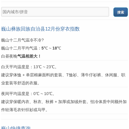
巍山彝族回族自治县12月份穿衣指数
巍山十二月气温冷不冷?
巍山十二月平均气温：
5
℃ ~
18
℃
白昼夜晚
气温相差大！
白天平均温度是：13℃ ~ 23℃。
建议穿体恤 + 单层棉麻面料的套装、T恤衫、薄牛仔衫裤、休闲服、职
业套装等舒适的衣服。
夜间平均温度是：0℃ ~ 10℃。
建议穿保暖内衣、秋衣、秋裤 + 加厚或加绒外套。怕冷体质中间额外加
件轻薄毛衣针织衫或马甲。
巍山快捷查询