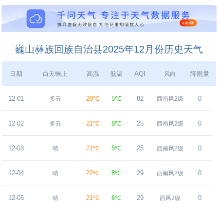
巍山彝族回族自治县2025年12月份历史天气
日期
高温
低温
AQI
降雨量
白天/晚上
风向
12-01
20℃
5℃
82
0
多云
西南风2级
12-02
21℃
8℃
25
0
多云
西南风2级
12-03
21℃
5℃
25
0
晴
西南风2级
12-04
22℃
8℃
29
0
晴
西南风2级
12-05
21℃
6℃
29
0
晴
西风2级