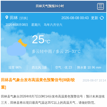
田林天气预报24小时
田林
2026-08-08 00:43
更新
[切换]
2026年08月08日 星期六 马年六月廿六
25
°C
多云转中雨 / 多云 25~33°C
湿度 96%
西北风 1级
空气：优 23
降水量 10.96
mm
田林县气象台发布高温黄色预警信号[III级/较
2026-08-07 10:14
重]
田林县气象台2026年8月7日10时14分发布高温黄色预警信号：预计未来连续
三天，田林县将出现日最高气温达35℃以上的高温天气，请做好防范。