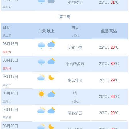
小雨转阴
23°C /
31
°C
星期五
第二周
日期
白天
白天 晚上
低温/高温
第二周
/ 晚上
08月15日
阴转小雨
22°C /
29
°C
星期六
08月16日
小雨转多云
21°C /
30
°C
星期日
08月17日
多云转晴
20°C /
29
°C
星期一
08月18日
晴
20°C /
28
°C
星期二
/ 多云
08月19日
晴转多云
20°C /
29
°C
星期三
08月20日