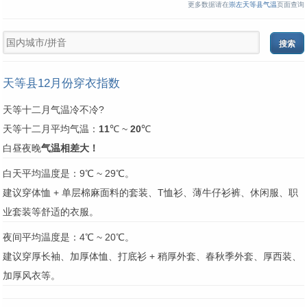
更多数据请在
崇左天等县气温
页面查询
天等县12月份穿衣指数
天等十二月气温冷不冷?
天等十二月平均气温：
11
℃ ~
20
℃
白昼夜晚
气温相差大！
白天平均温度是：9℃ ~ 29℃。
建议穿体恤 + 单层棉麻面料的套装、T恤衫、薄牛仔衫裤、休闲服、职
业套装等舒适的衣服。
夜间平均温度是：4℃ ~ 20℃。
建议穿厚长袖、加厚体恤、打底衫 + 稍厚外套、春秋季外套、厚西装、
加厚风衣等。