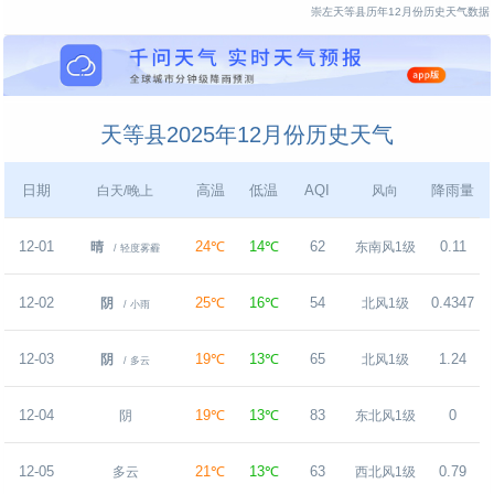
崇左天等县历年12月份历史天气数据
天等县2025年12月份历史天气
日期
高温
低温
AQI
降雨量
白天/晚上
风向
12-01
24℃
14℃
62
0.11
晴
东南风1级
/ 轻度雾霾
12-02
25℃
16℃
54
0.4347
阴
北风1级
/ 小雨
12-03
19℃
13℃
65
1.24
阴
北风1级
/ 多云
12-04
19℃
13℃
83
0
阴
东北风1级
12-05
21℃
13℃
63
0.79
多云
西北风1级