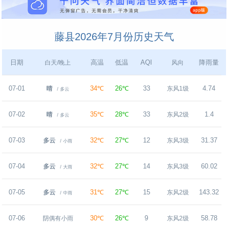
藤县2026年7月份历史天气
日期
高温
低温
AQI
降雨量
白天/晚上
风向
07-01
34℃
26℃
33
4.74
晴
东风1级
/ 多云
07-02
35℃
28℃
33
1.4
晴
东风2级
/ 多云
07-03
32℃
27℃
12
31.37
多云
东风3级
/ 小雨
07-04
32℃
27℃
14
60.02
多云
东风3级
/ 大雨
07-05
31℃
27℃
15
143.32
多云
东风2级
/ 中雨
07-06
30℃
26℃
9
58.78
阴偶有小雨
东风2级