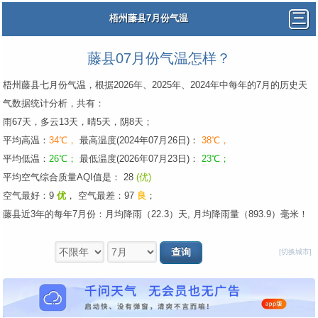
梧州藤县7月份气温
藤县07月份气温怎样？
梧州藤县七月份气温，根据2026年、2025年、2024年中每年的7月的历史天
气数据统计分析，共有：
雨67天，多云13天，晴5天，阴8天；
平均高温：
34℃，
最高温度(2024年07月26日)：
38℃，
平均低温：
26℃；
最低温度(2026年07月23日)：
23℃；
平均空气综合质量AQI值是： 28
(优)
空气最好：9
优
，
空气最差：97
良
；
藤县近3年的每年7月份：月均降雨（22.3）天, 月均降雨量（893.9）毫米！
[切换城市]