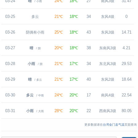
03-24
24℃
18℃
27
31.47
晴
南风3级
/ 小雨
03-25
21℃
18℃
34
0
多云
东风4级
03-26
25℃
18℃
43
14.71
阴偶有小雨
东风3级
03-27
20℃
18℃
38
4.21
晴
东南风3级
/ 阴
03-28
21℃
17℃
34
29.53
小雨
东北风3级
/ 阴
03-29
21℃
17℃
40
18.64
晴
东风2级
/ 多云
03-30
24℃
20℃
17
22.54
多云
南风4级
/ 中雨
03-31
28℃
20℃
22
80.05
小雨
西南风3级
/ 大雨
更多数据请在
台湾金门县气温
页面查询