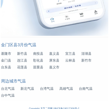
金门区县3月份气温
基隆市
新竹县
南投县
嘉义县
宜兰县
澎湖县
金门县
连江县
彰化县
屏东县
云林县
新竹市
台东县
花莲县
苗栗县
嘉义市
周边城市气温
台北气温
新北气温
台湾气温
高雄气温
台南气温
台中气温
Copyright
天气二四网
|
渝ICP备19017306号-2