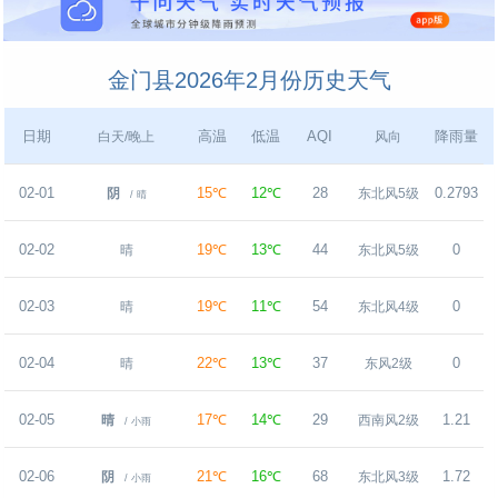
金门县2026年2月份历史天气
日期
高温
低温
AQI
降雨量
白天/晚上
风向
02-01
15℃
12℃
28
0.2793
阴
东北风5级
/ 晴
02-02
19℃
13℃
44
0
晴
东北风5级
02-03
19℃
11℃
54
0
晴
东北风4级
02-04
22℃
13℃
37
0
晴
东风2级
02-05
17℃
14℃
29
1.21
晴
西南风2级
/ 小雨
02-06
21℃
16℃
68
1.72
阴
东北风3级
/ 小雨