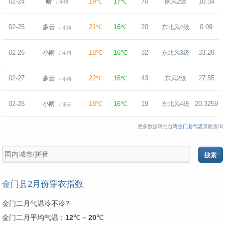
02-24
19℃
17℃
70
10.34
晴
南风2级
/ 小雨
02-25
21℃
16℃
20
0.09
多云
东北风4级
/ 小雨
02-26
18℃
16℃
32
33.28
小雨
东北风3级
/ 中雨
02-27
22℃
16℃
43
27.55
多云
东风2级
/ 小雨
02-28
18℃
16℃
19
20.3259
小雨
东北风4级
/ 多云
更多数据请在
台湾金门县气温
页面查询
金门县2月份穿衣指数
金门二月气温冷不冷?
金门二月平均气温：
12
℃ ~
20
℃