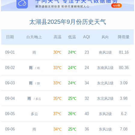
太湖县2025年9月份历史天气
日期
高温
低温
AQI
降雨量
白天/晚上
风向
09-01
30℃
24℃
23
81.16
雨
南风1级
09-02
33℃
24℃
24
80.36
雨
东南风1级
/ 晴
09-03
33℃
24℃
34
3.09
雨
东北风1级
/ 阴
09-04
35℃
25℃
32
3.98
雨
东北风2级
/ 多云
09-05
37℃
26℃
40
6.2
多云
东风2级
09-06
34℃
25℃
36
7.08
雨
东风1级