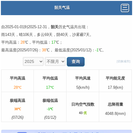
韶关气温
自2025-01-01到2025-12-31，
韶关
历史气温共出现：
雨143天，晴106天，多云69天，阴40天，沙雾霾7天。
平均高温：
28
℃，平均低温：
17
℃；
最高温度(2025/07/26)：
38
℃， 最低温度(2025/01/12)：
-1
℃。
[切换城市]
平均高温
平均低温
平均风速
平均能见度
28℃
17℃
5(km/h)
17.9(km)
极端高温
极端低温
日均空气指数
总降雨量
38℃
-1℃
43
优
4048.8(mm)
(07/26)
(01/12)