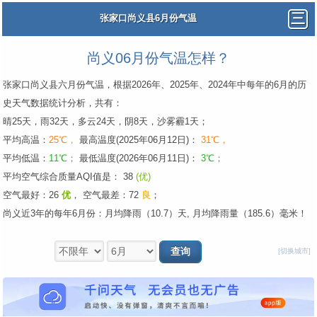
张家口尚义县6月份气温
尚义06月份气温怎样？
张家口尚义县六月份气温，根据2026年、2025年、2024年中每年的6月的历
史天气数据统计分析，共有：
晴25天，雨32天，多云24天，阴8天，沙雾霾1天；
平均高温：
25℃，
最高温度(2025年06月12日)：
31℃，
平均低温：
11℃；
最低温度(2026年06月11日)：
3℃；
平均空气综合质量AQI值是： 38
(优)
空气最好：26
优
，
空气最差：72
良
；
尚义近3年的每年6月份：月均降雨（10.7）天, 月均降雨量（185.6）毫米！
[切换城市]