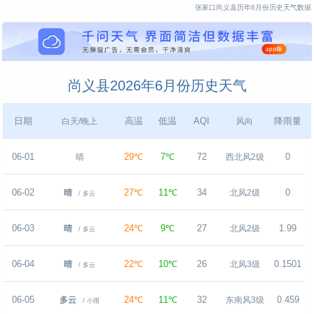
张家口尚义县历年6月份历史天气数据
尚义县2026年6月份历史天气
日期
高温
低温
AQI
降雨量
白天/晚上
风向
06-01
29℃
7℃
72
0
晴
西北风2级
06-02
27℃
11℃
34
0
晴
北风2级
/ 多云
06-03
24℃
9℃
27
1.99
晴
北风2级
/ 多云
06-04
22℃
10℃
26
0.1501
晴
北风3级
/ 多云
06-05
24℃
11℃
32
0.459
多云
东南风3级
/ 小雨