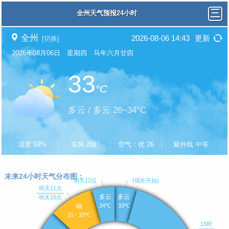
全州天气预报24小时
全州
2026-08-06 14:43
更新
[切换]
2026年08月06日 星期四 马年六月廿四
33
°C
多云 / 多云 26~34°C
湿度 59%
东风 2级
空气：优 26
紫外线 中等