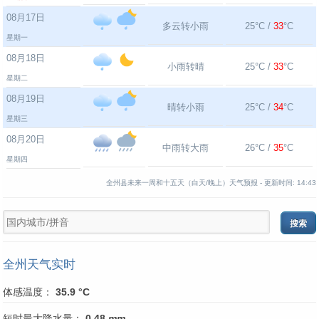
08月17日
多云转小雨
25°C /
33
°C
星期一
08月18日
小雨转晴
25°C /
33
°C
星期二
08月19日
晴转小雨
25°C /
34
°C
星期三
08月20日
中雨转大雨
26°C /
35
°C
星期四
全州县未来一周和十五天（白天/晚上）天气预报 -
更新时间:
14:43
全州天气实时
体感温度：
35.9 °C
短时最大降水量：
0.48
mm