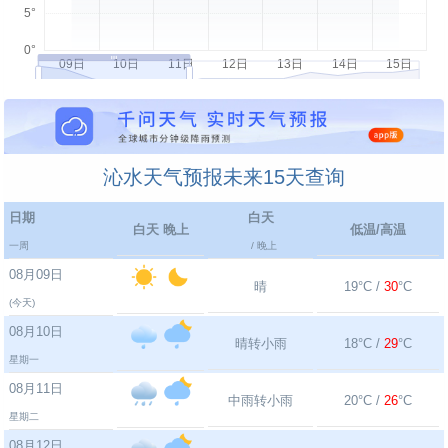
沁水天气预报未来15天查询
日期
白天
白天 晚上
低温/高温
一周
/ 晚上
08月09日
晴
19°C /
30
°C
(今天)
08月10日
晴转小雨
18°C /
29
°C
星期一
08月11日
中雨转小雨
20°C /
26
°C
星期二
08月12日