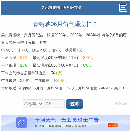
吴忠青铜峡市6月份气温
青铜峡06月份气温怎样？
吴忠青铜峡市六月份气温，根据2026年、2025年、2024年中每年的6月的历
史天气数据统计分析，共有：
晴24天，阴33天，多云23天，雨9天，沙雾霾1天；
平均高温：
31℃，
最高温度(2025年06月11日)：
37℃，
平均低温：
16℃；
最低温度(2026年06月07日)：
8℃；
平均空气综合质量AQI值是： 56
(优)
空气最好：33
优
，
空气最差：100
良
；
青铜峡近3年的每年6月份：月均降雨（3）天, 月均降雨量（96.43）毫米！
[切换城市]