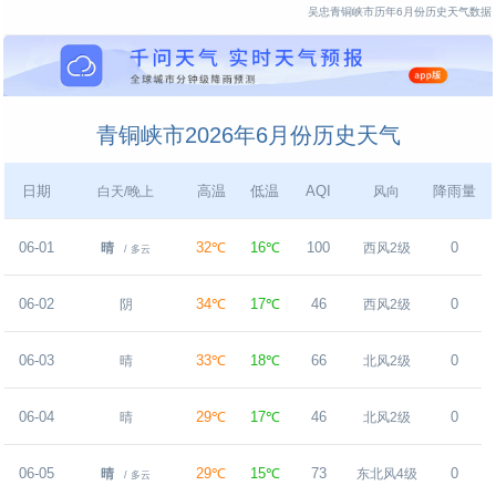
吴忠青铜峡市历年6月份历史天气数据
青铜峡市2026年6月份历史天气
日期
高温
低温
AQI
降雨量
白天/晚上
风向
06-01
32℃
16℃
100
0
晴
西风2级
/ 多云
06-02
34℃
17℃
46
0
阴
西风2级
06-03
33℃
18℃
66
0
晴
北风2级
06-04
29℃
17℃
46
0
晴
北风2级
06-05
29℃
15℃
73
0
晴
东北风4级
/ 多云