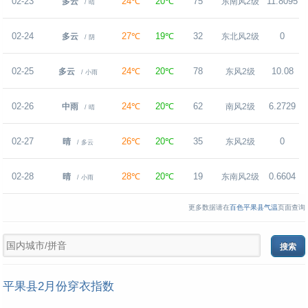
02-23
24℃
20℃
75
11.8095
多云
东南风2级
/ 晴
02-24
27℃
19℃
32
0
多云
东北风2级
/ 阴
02-25
24℃
20℃
78
10.08
多云
东风2级
/ 小雨
02-26
24℃
20℃
62
6.2729
中雨
南风2级
/ 晴
02-27
26℃
20℃
35
0
晴
东风2级
/ 多云
02-28
28℃
20℃
19
0.6604
晴
东南风2级
/ 小雨
更多数据请在
百色平果县气温
页面查询
平果县2月份穿衣指数