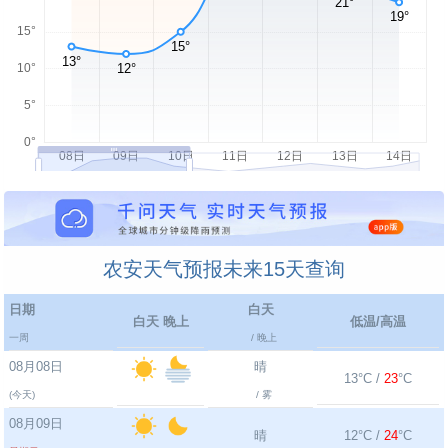
农安天气预报未来15天查询
日期
白天
白天 晚上
低温/高温
一周
/ 晚上
08月08日
晴
13°C /
23
°C
(今天)
/ 雾
08月09日
晴
12°C /
24
°C