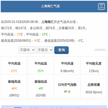
上海南汇气温
自2025-01-01到2026-08-06，
上海南汇
历史气温共出现：
雨172天，晴147天，多云85天，阴74天，沙雾霾33天，雪2天。
平均高温：
23
℃，平均低温：
15
℃；
最高温度(2026/08/01)：
40
℃， 最低温度(2025/02/08)：
-4
℃。
[切换城市]
平均高温
平均低温
平均风速
平均能见度
23℃
15℃
9.9(km/h)
17(km)
极端高温
极端低温
日均空气指数
总降雨量
40℃
-4℃
47
优
3018.9(mm)
(08/01)
(02/08)