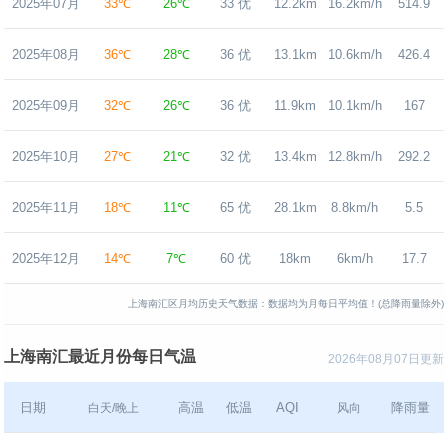
2025年07月
33℃
26℃
33 优
12.2km
16.2km/h
514.9
2025年08月
36℃
28℃
36 优
13.1km
10.6km/h
426.4
2025年09月
32℃
26℃
36 优
11.9km
10.1km/h
167
2025年10月
27℃
21℃
32 优
13.4km
12.8km/h
292.2
2025年11月
18℃
11℃
65 优
28.1km
8.8km/h
5.5
2025年12月
14℃
7℃
60 优
18km
6km/h
17.7
上海南汇区月均历史天气数据：数据均为月每日平均值！(总降雨量除外)
上海南汇最近月份每日气温
2026年08月07日更新
日期
高温
低温
AQI
降雨量
白天/晚上
风向