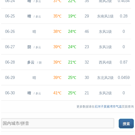
06-24
37℃
22℃
35
0.4034
晴
南风2级
/ 多云
06-25
35℃
19℃
29
0.28
晴
东南风1级
/ 多云
06-26
38℃
24℃
46
0
晴
东风1级
06-27
39℃
24℃
23
0
阴
东风1级
/ 多云
06-28
39℃
21℃
32
0.87
多云
西风4级
/ 阴
06-29
39℃
25℃
30
0.0459
晴
东北风2级
06-30
41℃
25℃
21
0
晴
东风2级
/ 多云
更多数据请在
石河子莫索湾市气温
页面查询