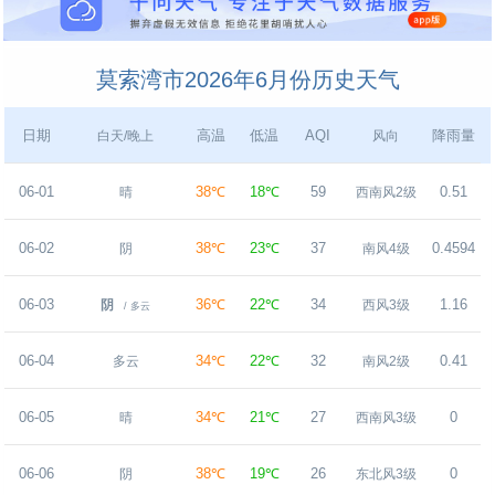
莫索湾市2026年6月份历史天气
日期
高温
低温
AQI
降雨量
白天/晚上
风向
06-01
38℃
18℃
59
0.51
晴
西南风2级
06-02
38℃
23℃
37
0.4594
阴
南风4级
06-03
36℃
22℃
34
1.16
阴
西风3级
/ 多云
06-04
34℃
22℃
32
0.41
多云
南风2级
06-05
34℃
21℃
27
0
晴
西南风3级
06-06
38℃
19℃
26
0
阴
东北风3级