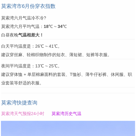
莫索湾市6月份穿衣指数
莫索湾六月气温冷不冷?
莫索湾六月平均气温：
18
℃ ~
34
℃
白昼夜晚
气温相差大！
白天平均温度是：26℃ ~ 41℃。
建议穿丝麻、轻棉织物制作的短衣、薄短裙、短裤等衣服。
夜间平均温度是：13℃ ~ 25℃。
建议穿体恤 + 单层棉麻面料的套装、T恤衫、薄牛仔衫裤、休闲服、职
业套装等舒适的衣服。
莫索湾快捷查询
莫索湾天气预报24小时
莫索湾历史气温