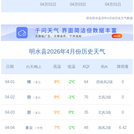
04月01日
04月03日
04月01日
绥化明水县历年4月份历史天气数据
明水县2026年4月份历史天气
日期
高温
低温
AQI
降雨量
白天/晚上
风向
04-01
8℃
-2℃
64
0
晴
西南风2级
/ 多云
04-02
8℃
-1℃
76
0
阴
北风2级
/ 多云
04-03
5℃
0℃
35
0
阴
北风3级
/ 多云
04-04
7℃
-1℃
48
6.42
多云
南风2级
/ 中雪