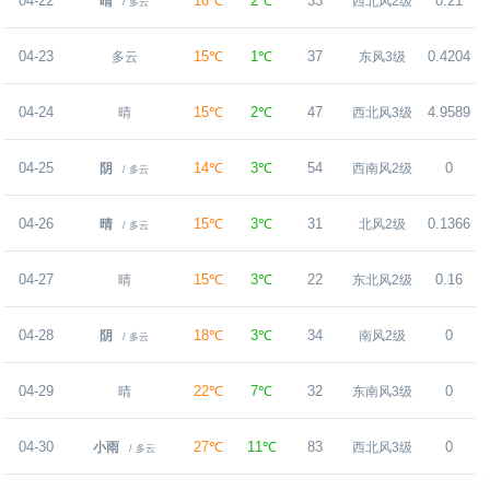
04-22
16℃
2℃
33
0.21
晴
西北风2级
/ 多云
04-23
15℃
1℃
37
0.4204
多云
东风3级
04-24
15℃
2℃
47
4.9589
晴
西北风3级
04-25
14℃
3℃
54
0
阴
西南风2级
/ 多云
04-26
15℃
3℃
31
0.1366
晴
北风2级
/ 多云
04-27
15℃
3℃
22
0.16
晴
东北风2级
04-28
18℃
3℃
34
0
阴
南风2级
/ 多云
04-29
22℃
7℃
32
0
晴
东南风3级
04-30
27℃
11℃
83
0
小雨
西北风3级
/ 多云