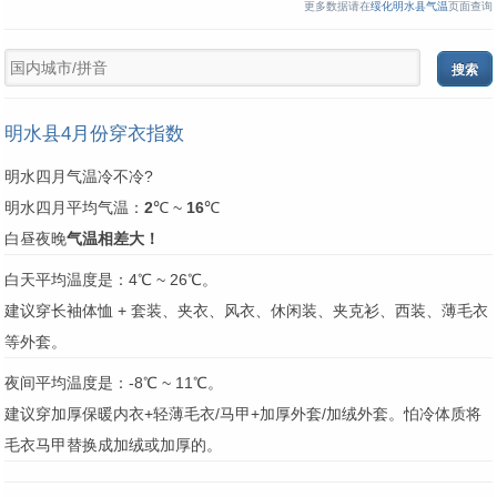
更多数据请在
绥化明水县气温
页面查询
明水县4月份穿衣指数
明水四月气温冷不冷?
明水四月平均气温：
2
℃ ~
16
℃
白昼夜晚
气温相差大！
白天平均温度是：4℃ ~ 26℃。
建议穿长袖体恤 + 套装、夹衣、风衣、休闲装、夹克衫、西装、薄毛衣
等外套。
夜间平均温度是：-8℃ ~ 11℃。
建议穿加厚保暖内衣+轻薄毛衣/马甲+加厚外套/加绒外套。怕冷体质将
毛衣马甲替换成加绒或加厚的。