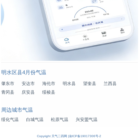
明水区县4月份气温
肇东市
安达市
海伦市
明水县
望奎县
兰西县
青冈县
庆安县
绥棱县
周边城市气温
绥化气温
白城气温
松原气温
兴安盟气温
Copyright
天气二四网
|
渝ICP备19017306号-2