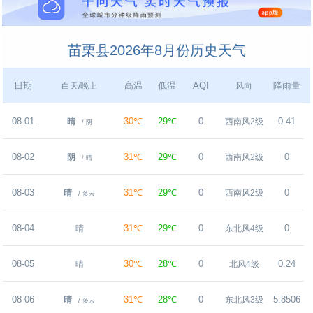
苗栗县2026年8月份历史天气
日期
高温
低温
AQI
降雨量
白天/晚上
风向
08-01
30℃
29℃
0
0.41
晴
西南风2级
/ 阴
08-02
31℃
29℃
0
0
阴
西南风2级
/ 晴
08-03
31℃
29℃
0
0
晴
西南风2级
/ 多云
08-04
31℃
29℃
0
0
晴
东北风4级
08-05
30℃
28℃
0
0.24
晴
北风4级
08-06
31℃
28℃
0
5.8506
晴
东北风3级
/ 多云