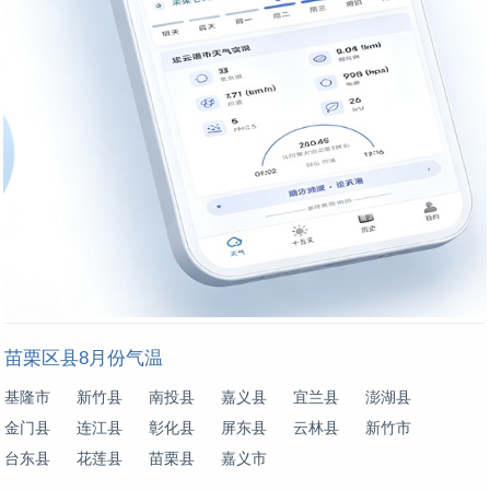
苗栗区县8月份气温
基隆市
新竹县
南投县
嘉义县
宜兰县
澎湖县
金门县
连江县
彰化县
屏东县
云林县
新竹市
台东县
花莲县
苗栗县
嘉义市