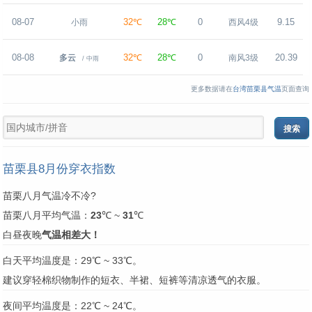
08-07
32℃
28℃
0
9.15
小雨
西风4级
08-08
32℃
28℃
0
20.39
多云
南风3级
/ 中雨
更多数据请在
台湾苗栗县气温
页面查询
苗栗县8月份穿衣指数
苗栗八月气温冷不冷?
苗栗八月平均气温：
23
℃ ~
31
℃
白昼夜晚
气温相差大！
白天平均温度是：29℃ ~ 33℃。
建议穿轻棉织物制作的短衣、半裙、短裤等清凉透气的衣服。
夜间平均温度是：22℃ ~ 24℃。