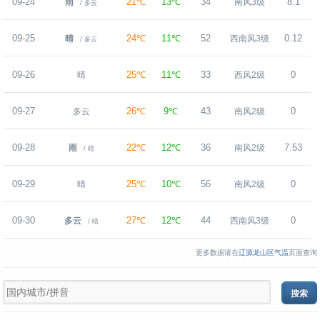
09-24
21℃
13℃
34
8.1
雨
南风3级
/ 多云
09-25
24℃
11℃
52
0.12
晴
西南风3级
/ 多云
09-26
25℃
11℃
33
0
晴
西风2级
09-27
26℃
9℃
43
0
多云
南风2级
09-28
22℃
12℃
36
7.53
雨
南风2级
/ 晴
09-29
25℃
10℃
56
0
晴
南风2级
09-30
27℃
12℃
44
0
多云
西南风3级
/ 晴
更多数据请在
辽源龙山区气温
页面查询