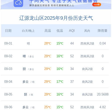
辽源龙山区2025年9月份历史天气
日期
高温
低温
AQI
降雨量
白天/晚上
风向
09-01
28℃
15℃
44
0.04
晴
西南风2级
09-02
29℃
16℃
52
0
晴
西南风2级
/ 多云
09-03
29℃
16℃
34
0
阴
南风2级
/ 多云
09-04
29℃
17℃
37
0
多云
南风2级
/ 晴
09-05
29℃
16℃
34
20.5688
阴
南风2级
/ 雨
09-06
25℃
15℃
52
4.82
多云
西南风3级
/ 晴