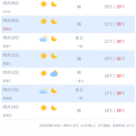
08月08日
晴
20°C /
33
°C
(今天)
08月09日
晴
21°C /
35
°C
星期日
08月10日
多云
21°C /
34
°C
星期一
/ 晴
08月11日
晴
20°C /
31
°C
星期二
08月12日
晴
18°C /
30
°C
星期三
/ 多云
08月13日
多云
17°C /
30
°C
星期四
/ 晴
08月14日
晴
18°C /
29
°C
星期五
吴忠利通区未来一周和十五天（白天/晚上）天气预报 -
更新时间:
02:57