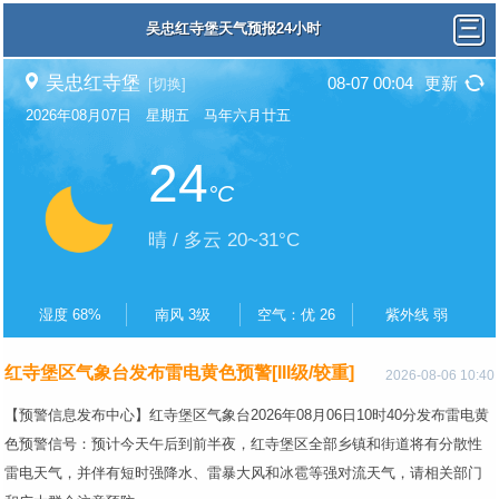
吴忠红寺堡天气预报24小时
吴忠红寺堡
08-07 00:04
更新
[切换]
2026年08月07日 星期五 马年六月廿五
24
°C
晴 / 多云 20~31°C
湿度 68%
南风 3级
空气：优 26
紫外线 弱
红寺堡区气象台发布雷电黄色预警[III级/较重]
2026-08-06 10:40
【预警信息发布中心】红寺堡区气象台2026年08月06日10时40分发布雷电黄
色预警信号：预计今天午后到前半夜，红寺堡区全部乡镇和街道将有分散性
雷电天气，并伴有短时强降水、雷暴大风和冰雹等强对流天气，请相关部门