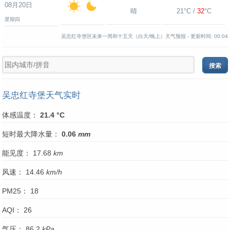
08月20日
晴
21°C /
32
°C
星期四
吴忠红寺堡区未来一周和十五天（白天/晚上）天气预报 -
更新时间:
00:04
吴忠红寺堡天气实时
体感温度：
21.4 °C
短时最大降水量：
0.06
mm
能见度： 17.68
km
风速： 14.46
km/h
PM25： 18
AQI： 26
气压： 86.2
kPa