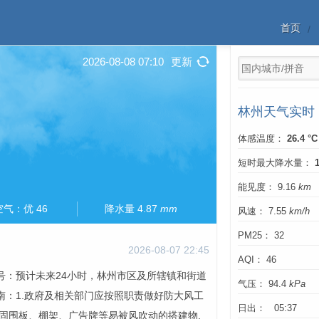
首页
2026-08-08 07:10
更新
林州天气实时
体感温度：
26.4 °C
短时最大降水量：
能见度： 9.16
km
空气：优 46
降水量 4.87
mm
风速： 7.55
km/h
PM25： 32
2026-08-07 22:45
AQI： 46
信号：预计未来24小时，林州市区及所辖镇和街道
气压： 94.4
kPa
南：1.政府及相关部门应按照职责做好防大风工
日出： 05:37
加固围板、棚架、广告牌等易被风吹动的搭建物,