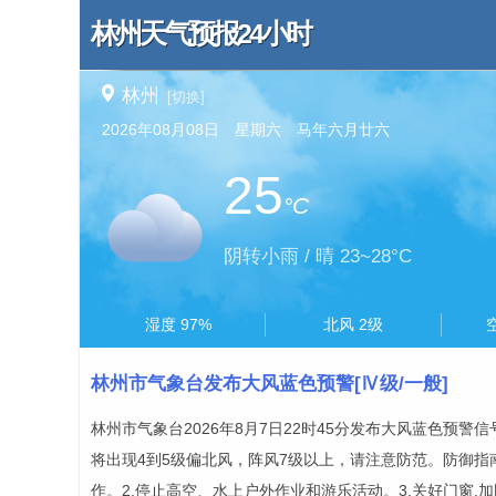
林州天气预报24小时
林州
[切换]
2026年08月08日 星期六 马年六月廿六
25
°C
阴转小雨 / 晴 23~28°C
湿度 97%
北风 2级
林州市气象台发布大风蓝色预警[Ⅳ级/一般]
林州市气象台2026年8月7日22时45分发布大风蓝色预警
将出现4到5级偏北风，阵风7级以上，请注意防范。防御指
作。2.停止高空、水上户外作业和游乐活动。3.关好门窗,