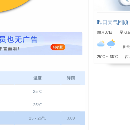
昨日天气回顾
08月07日 星期
多云 
25°C ~
36
°C 西
温度
降雨
25℃
—
25℃
—
25 - 26℃
0.09