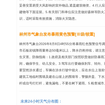
妥善安置易受大风影响的室外物品,遮盖建筑物资。4.行人
建物等下面逗留。5.有关部门和单位应注意做好森林等防
识，适时采取有效措施，消除火灾隐患。
林州市气象台发布暴雨黄色预警[Ⅲ级/较重]
林州市气象台2026年8月8日4时55分将暴雨红色预警信
市石板岩镇降雨量将达50毫米以上，降水仍将持续，请注
生灾害。防御指南：1.政府及相关部门按照职责做好防暴雨
间，确保学生、幼儿安全。3.驾车出行要确保刹车、转向
要贸然涉水通过，车辆在涉水行驶中熄火，应在水位上涨前
建筑工地临时围墙及建在山坡上的围墙等，警惕井盖、下水
杆或信号灯灯杆，避免漏电，不要在树下避雨。5.检查城市