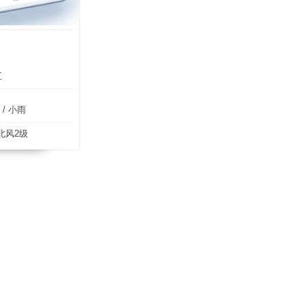
五
/ 小雨
北风2级