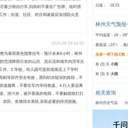
日落： 19:23
应尽量少骑自行车,刮风时不要在广告牌、临时搭
火工作；街道、社区、村庄和家庭应加强防火意
林州天气预报
平均温度：24 ~ 29
2026-08-08 04:55
最低温（23°），最
号调整为暴雨黄色预警信号：预计未来6小时，林州
未来一周下雨天数
意防范强降雨引发的山洪、泥石流和城市内涝等次
有 (3) 天
小雨
工作。2.学校、幼儿园可提前或推迟上下学时
有 (3) 天
大雨
、雨刷等部件安全有效，遇到积水较深的路段，不
快速撤离，不要在车内等待救援。4.行人要远离
相关查询
道、排污井，避开垂落的电线，不要触摸路灯灯
、农田、鱼塘排水系统,采取必要的排涝措施。
林州历史气温
林