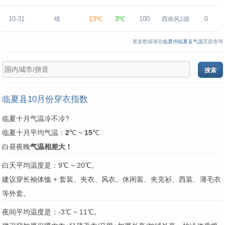
10-31
13℃
3℃
100
0
晴
西南风1级
更多数据请在
临夏州临夏县气温
页面查询
临夏县10月份穿衣指数
临夏十月气温冷不冷?
临夏十月平均气温：
2
℃ ~
15
℃
白昼夜晚
气温相差大！
白天平均温度是：9℃ ~ 20℃。
建议穿长袖体恤 + 套装、夹衣、风衣、休闲装、夹克衫、西装、薄毛衣
等外套。
夜间平均温度是：-3℃ ~ 11℃。