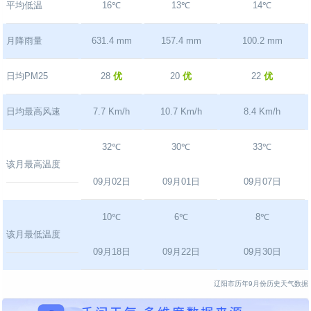
平均低温
16℃
13℃
14℃
月降雨量
631.4 mm
157.4 mm
100.2 mm
日均PM25
28
优
20
优
22
优
日均最高风速
7.7 Km/h
10.7 Km/h
8.4 Km/h
32℃
30℃
33℃
该月最高温度
09月02日
09月01日
09月07日
10℃
6℃
8℃
该月最低温度
09月18日
09月22日
09月30日
辽阳市历年9月份历史天气数据