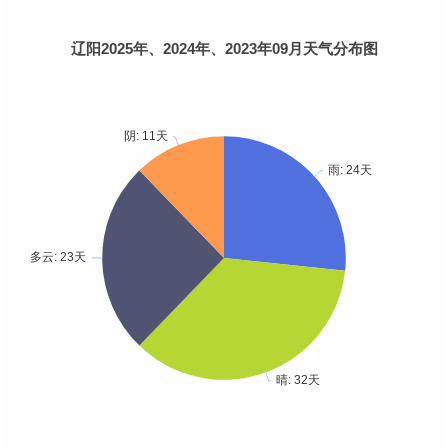
辽阳2025年、2024年、2023年09月天气分布图