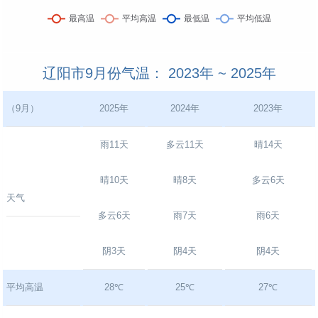
辽阳市9月份气温： 2023年 ~ 2025年
（9月）
2025年
2024年
2023年
雨11天
多云11天
晴14天
晴10天
晴8天
多云6天
天气
多云6天
雨7天
雨6天
阴3天
阴4天
阴4天
平均高温
28℃
25℃
27℃