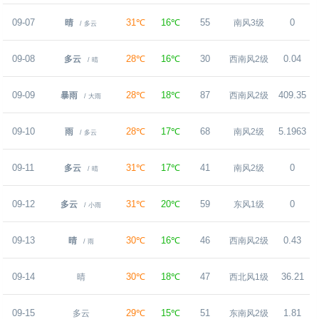
09-07
31℃
16℃
55
0
晴
南风3级
/ 多云
09-08
28℃
16℃
30
0.04
多云
西南风2级
/ 晴
09-09
28℃
18℃
87
409.35
暴雨
西南风2级
/ 大雨
09-10
28℃
17℃
68
5.1963
雨
南风2级
/ 多云
09-11
31℃
17℃
41
0
多云
南风2级
/ 晴
09-12
31℃
20℃
59
0
多云
东风1级
/ 小雨
09-13
30℃
16℃
46
0.43
晴
西南风2级
/ 雨
09-14
30℃
18℃
47
36.21
晴
西北风1级
09-15
29℃
15℃
51
1.81
多云
东南风2级