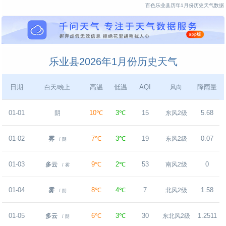
百色乐业县历年1月份历史天气数据
乐业县2026年1月份历史天气
日期
高温
低温
AQI
降雨量
白天/晚上
风向
01-01
10℃
3℃
15
5.68
阴
东风2级
01-02
7℃
3℃
19
0.07
雾
东风2级
/ 阴
01-03
9℃
2℃
53
0
多云
南风2级
/ 雾
01-04
8℃
4℃
7
1.58
雾
北风2级
/ 阴
01-05
6℃
3℃
30
1.2511
多云
东北风2级
/ 阴