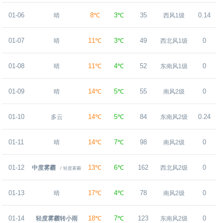
01-06
8℃
3℃
35
0.14
晴
西风1级
01-07
11℃
3℃
49
0
晴
西北风1级
01-08
11℃
4℃
52
0
晴
东南风1级
01-09
14℃
5℃
55
0
晴
南风2级
01-10
14℃
5℃
84
0.24
多云
东南风2级
01-11
14℃
7℃
98
0
晴
南风2级
01-12
13℃
6℃
162
0
中度雾霾
西北风2级
/ 轻度雾霾
01-13
17℃
4℃
78
0
晴
南风2级
01-14
18℃
7℃
123
0
轻度雾霾转小雨
东南风2级