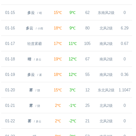
01-15
15℃
9℃
62
0
多云
东南风2级
/ 多云
/ 晴
01-16
18℃
9℃
80
6.29
多云
北风2级
/ 小雨
01-17
17℃
11℃
105
0.67
轻度雾霾
南风2级
01-18
19℃
12℃
67
0
晴
南风2级
/ 多云
01-19
18℃
12℃
55
0.36
多云
南风2级
/ 雾
01-20
15℃
3℃
12
1.1047
雾
东北风2级
/ 阴
01-21
2℃
-1℃
25
0
雾
北风2级
/ 阴
01-22
2℃
-2℃
21
0
雾
北风2级
/ 多云